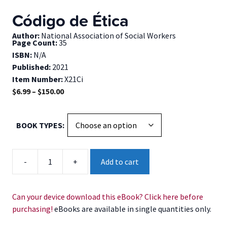
Código de Ética
Author:
National Association of Social Workers
Page Count:
35
ISBN:
N/A
Published:
2021
Item Number:
X21Ci
Price
$
6.99
–
$
150.00
range:
$6.99
BOOK TYPES
through
$150.00
Código
-
+
Add to cart
de
Ética
quantity
Can your device download this eBook? Click here before
purchasing!
eBooks are available in single quantities only.